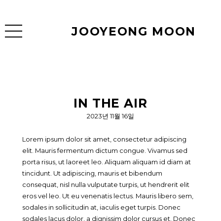
JOOYEONG MOON
IN THE AIR
2023년 11월 16일
Lorem ipsum dolor sit amet, consectetur adipiscing
elit. Mauris fermentum dictum congue. Vivamus sed
porta risus, ut laoreet leo. Aliquam aliquam id diam at
tincidunt. Ut adipiscing, mauris et bibendum
consequat, nisl nulla vulputate turpis, ut hendrerit elit
eros vel leo. Ut eu venenatis lectus. Mauris libero sem,
sodales in sollicitudin at, iaculis eget turpis. Donec
sodales lacus dolor, a dignissim dolor cursus et. Donec