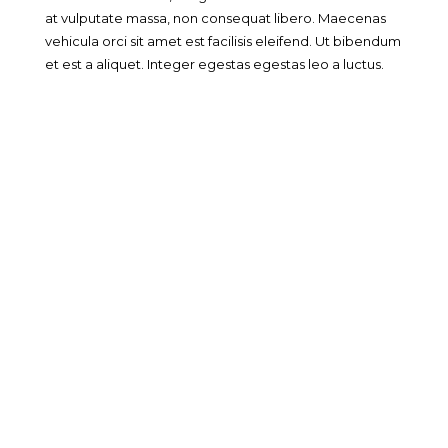
at vulputate massa, non consequat libero. Maecenas
vehicula orci sit amet est facilisis eleifend. Ut bibendum
et est a aliquet. Integer egestas egestas leo a luctus.